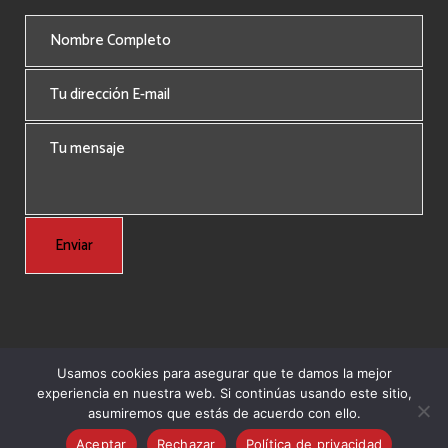
Usamos cookies para asegurar que te damos la mejor
experiencia en nuestra web. Si continúas usando este sitio,
© Copyright 2024 Grupo Nordeste -
Agencia Marketing Online
asumiremos que estás de acuerdo con ello.
Ingenium.Marketing
Aceptar
Rechazar
Política de privacidad